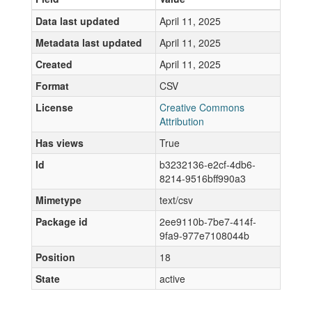
Data last updated
April 11, 2025
Metadata last updated
April 11, 2025
Created
April 11, 2025
Format
CSV
License
Creative Commons
Attribution
Has views
True
Id
b3232136-e2cf-4db6-
8214-9516bff990a3
Mimetype
text/csv
Package id
2ee9110b-7be7-414f-
9fa9-977e7108044b
Position
18
State
active