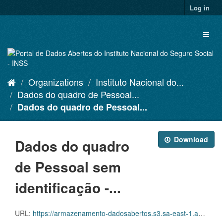
Skip
Log in
to
content
Toggl
naviga
Organizations
Instituto Nacional do...
Dados do quadro de Pessoal...
Dados do quadro de Pessoal...
Download
Dados do quadro
de Pessoal sem
identificação -...
URL:
https://armazenamento-dadosabertos.s3.sa-east-1.amazonaws.com/PDA_2023_2025/Grupos_de_dados/Dados+do+quadro+de+Pessoal+sem+identifica%C3%A7%C3%A3o/Dados_sem_ID_Pessoal_em_atividade_202412.csv