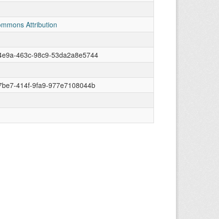
ommons Attribution
4e9a-463c-98c9-53da2a8e5744
7be7-414f-9fa9-977e7108044b