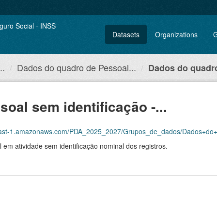
Datasets
Organizations
G
..
Dados do quadro de Pessoal...
Dados do quadro
oal sem identificação -...
naws.com/PDA_2025_2027/Grupos_de_dados/Dados+do+quadro+de+Pessoal+sem+identifica
 em atividade sem identificação nominal dos registros.