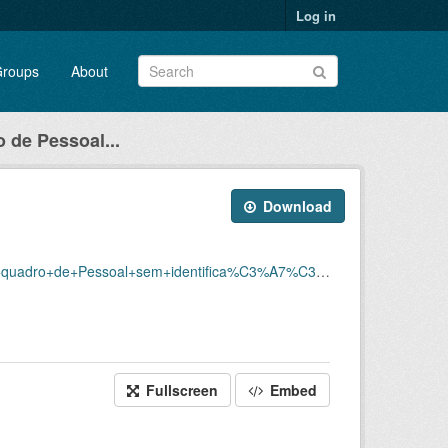
Log in
roups
About
 de Pessoal...
Download
%C3%A7%C3%A3o/Dados_sem_ID_Pessoal_em_atividade_202604.csv
Fullscreen
Embed