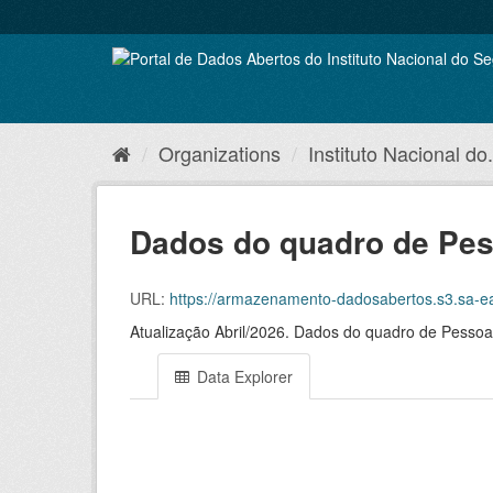
Skip
to
content
Organizations
Instituto Nacional do.
Dados do quadro de Pess
URL:
https://armazenamento-dadosabertos.s3.sa-east-1.amazo
Atualização Abril/2026. Dados do quadro de Pessoal
Data Explorer