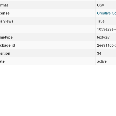
rmat
CSV
cense
Creative C
s views
True
1059e29e-
metype
text/csv
ckage id
2ee9110b-
sition
34
ate
active