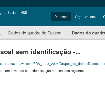
Datasets
Organizations
G
..
Dados do quadro de Pessoal...
Dados do quadro
oal sem identificação -...
naws.com/PDA_2023_2025/Grupos_de_dados/Dados+do+quadro+de+Pessoal+sem+identifica%
al em atividade sem identificação nominal dos registros.