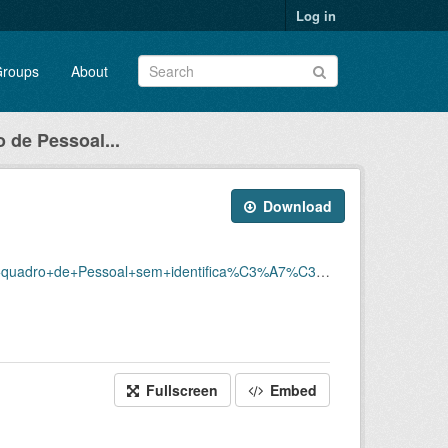
Log in
roups
About
 de Pessoal...
Download
C3%A7%C3%A3o/Dados_sem_ID_Pessoal_em_atividade_202401.xlsx
Fullscreen
Embed