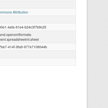
ommons Attribution
00e1-4afa-91e4-b24c3f7b9c25
n/vnd.openxmlformats-
ment.spreadsheetml.sheet
7be7-414f-9fa9-977e7108044b