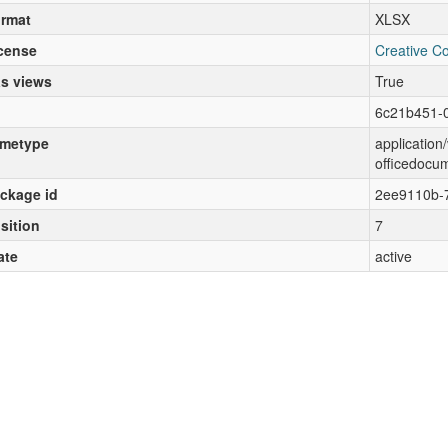
rmat
XLSX
cense
Creative C
s views
True
6c21b451-
metype
applicatio
officedocu
ckage id
2ee9110b-
sition
7
ate
active