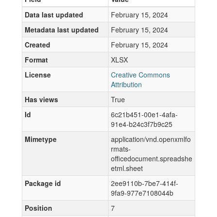
Data last updated
February 15, 2024
Metadata last updated
February 15, 2024
Created
February 15, 2024
Format
XLSX
License
Creative Commons
Attribution
Has views
True
Id
6c21b451-00e1-4afa-
91e4-b24c3f7b9c25
Mimetype
application/vnd.openxmlfo
rmats-
officedocument.spreadshe
etml.sheet
Package id
2ee9110b-7be7-414f-
9fa9-977e7108044b
Position
7