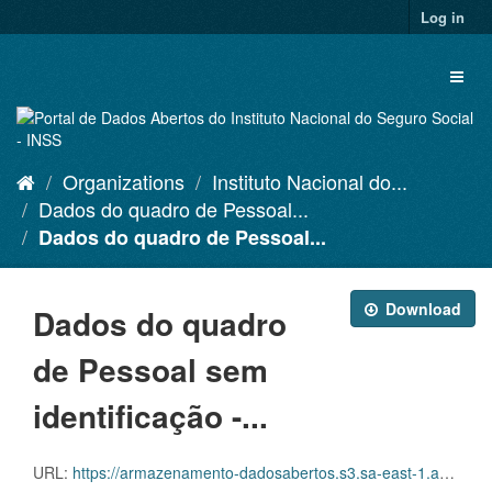
Skip
Log in
to
content
Toggl
naviga
Organizations
Instituto Nacional do...
Dados do quadro de Pessoal...
Dados do quadro de Pessoal...
Download
Dados do quadro
de Pessoal sem
identificação -...
URL:
https://armazenamento-dadosabertos.s3.sa-east-1.amazonaws.com/PDA_2023_2025/Grupos_de_dados/Dados+do+quadro+de+Pessoal+sem+identifica%C3%A7%C3%A3o/Dados_sem_ID_Pessoal_em_atividade_202401.xlsx