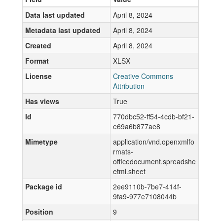
Data last updated
April 8, 2024
Metadata last updated
April 8, 2024
Created
April 8, 2024
Format
XLSX
License
Creative Commons
Attribution
Has views
True
Id
770dbc52-ff54-4cdb-bf21-
e69a6b877ae8
Mimetype
application/vnd.openxmlfo
rmats-
officedocument.spreadshe
etml.sheet
Package id
2ee9110b-7be7-414f-
9fa9-977e7108044b
Position
9