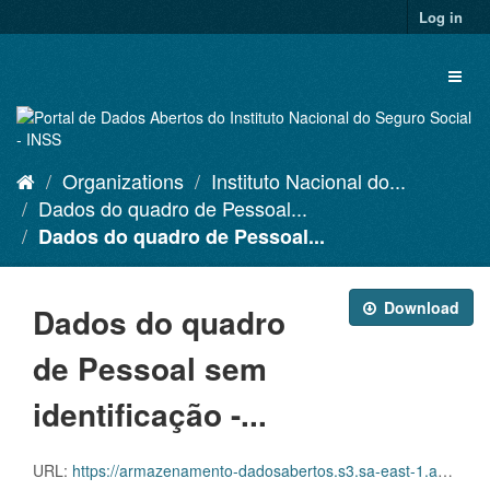
Skip
Log in
to
content
Toggl
naviga
Organizations
Instituto Nacional do...
Dados do quadro de Pessoal...
Dados do quadro de Pessoal...
Download
Dados do quadro
de Pessoal sem
identificação -...
URL:
https://armazenamento-dadosabertos.s3.sa-east-1.amazonaws.com/PDA_2023_2025/Grupos_de_dados/Dados+do+quadro+de+Pessoal+sem+identifica%C3%A7%C3%A3o/Dados_sem_ID_Pessoal_em_atividade_202403.xlsx