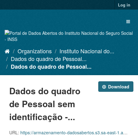
Skip
Log in
to
content
Toggl
naviga
Organizations
Instituto Nacional do...
Dados do quadro de Pessoal...
Dados do quadro de Pessoal...
Download
Dados do quadro
de Pessoal sem
identificação -...
URL:
https://armazenamento-dadosabertos.s3.sa-east-1.amazonaws.com/PDA_2023_2025/Grupos_de_dados/Dados+do+quadro+de+Pessoal+sem+identifica%C3%A7%C3%A3o/Dados_sem_ID_Pessoal_em_atividade_202506.csv