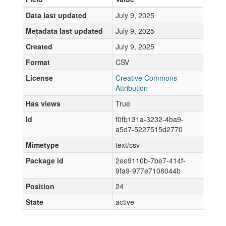
Data last updated
July 9, 2025
Metadata last updated
July 9, 2025
Created
July 9, 2025
Format
CSV
License
Creative Commons
Attribution
Has views
True
Id
f0fb131a-3232-4ba9-
a5d7-5227515d2770
Mimetype
text/csv
Package id
2ee9110b-7be7-414f-
9fa9-977e7108044b
Position
24
State
active