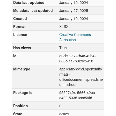
Data last updated
January 10, 2024
Metadata last updated
January 27, 2025
Created
January 10, 2024
Format
XLSX
License
Creative Commons
Attribution
Has views
True
Id
e6cb92a7-7b4c-42b4-
866c-417b323c5418
Mimetype
application/vnd.openxmlfo
rmats-
officedocument.spreadshe
etml.sheet
Package id
95597494-5666-42ea-
a460-53351cec59fd
Position
6
State
active