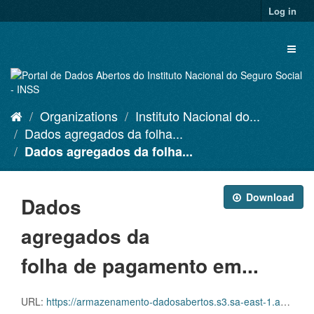
Skip
Log in
to
content
Toggl
naviga
Organizations
Instituto Nacional do...
Dados agregados da folha...
Dados agregados da folha...
Download
Dados
agregados da
folha de pagamento em...
URL:
https://armazenamento-dadosabertos.s3.sa-east-1.amazonaws.com/PDA_2023_2025/Grupos_de_dados/Dados+agregados+da+folha+de+pagamento+em+rela%C3%A7%C3%A3o+aos+benef%C3%ADcios+emitidos/p_benefemitidosespecieuo_20240110_115004.xlsx