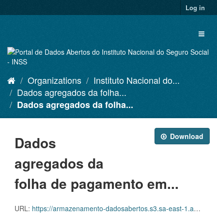
Skip
Log in
to
content
Toggl
naviga
Organizations
Instituto Nacional do...
Dados agregados da folha...
Dados agregados da folha...
Download
Dados
agregados da
folha de pagamento em...
URL:
https://armazenamento-dadosabertos.s3.sa-east-1.amazonaws.com/PDA_2025_2027/Grupos_de_dados/Dados+agregados+da+folha+de+pagamento+em+rela%C3%A7%C3%A3o+aos+benef%C3%ADcios+emitidos/p_benefemitidosespecieuo2022_20250812_120356.xlsx