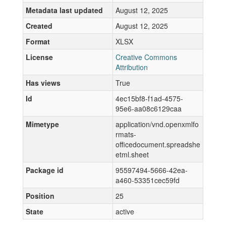
Metadata last updated
August 12, 2025
Created
August 12, 2025
Format
XLSX
License
Creative Commons
Attribution
Has views
True
Id
4ec15bf8-f1ad-4575-
95e6-aa08c6129caa
Mimetype
application/vnd.openxmlfo
rmats-
officedocument.spreadshe
etml.sheet
Package id
95597494-5666-42ea-
a460-53351cec59fd
Position
25
State
active