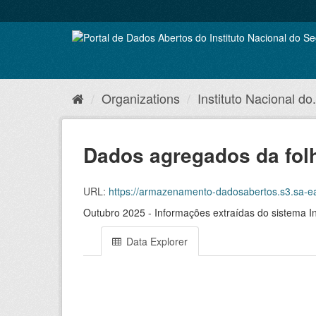
Skip
to
content
Organizations
Instituto Nacional do.
Dados agregados da fol
URL:
https://armazenamento-dadosabertos.s3.sa-east-1.amazonaws.com/P
Outubro 2025 - Informações extraídas do sistema In
Data Explorer