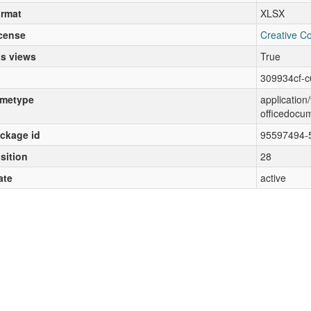
rmat
XLSX
cense
Creative C
s views
True
309934cf-c
metype
applicatio
officedocu
ckage id
95597494-
sition
28
ate
active