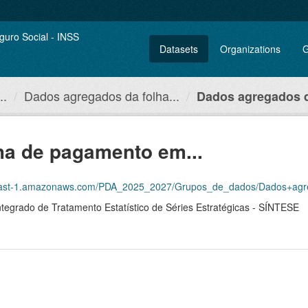
Datasets
Organizations
G
..
Dados agregados da folha...
Dados agregados da
ha de pagamento em...
DA_2025_2027/Grupos_de_dados/Dados+agregados+da+folha+de+pagamento+em+rela%C3%A7%C3%A3o+aos+benef
tegrado de Tratamento Estatístico de Séries Estratégicas - SÍNTESE