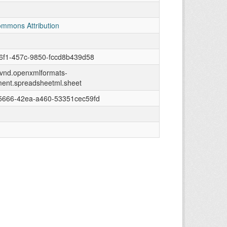
ommons Attribution
6f1-457c-9850-fccd8b439d58
n/vnd.openxmlformats-
ment.spreadsheetml.sheet
5666-42ea-a460-53351cec59fd