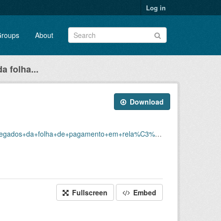
Log in
roups
About
 folha...
Download
%C3%ADcios+emitidos/p_benefemitidosespecieuo2022_20251110_094208.xlsx
Fullscreen
Embed