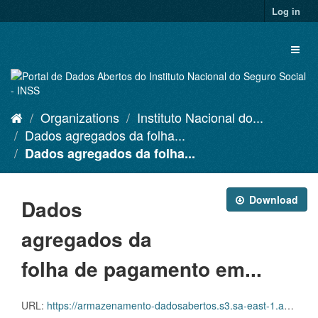
Skip
Log in
to
content
Toggl
naviga
Organizations
Instituto Nacional do...
Dados agregados da folha...
Dados agregados da folha...
Download
Dados
agregados da
folha de pagamento em...
URL:
https://armazenamento-dadosabertos.s3.sa-east-1.amazonaws.com/PDA_2025_2027/Grupos_de_dados/Dados+agregados+da+folha+de+pagamento+em+rela%C3%A7%C3%A3o+aos+benef%C3%ADcios+emitidos/p_benefemitidosespecieuo2022_20251007_105204.xlsx