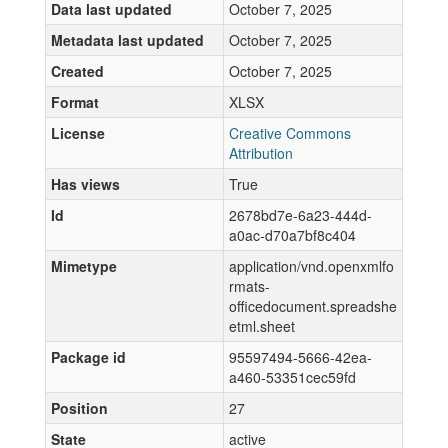
Data last updated
October 7, 2025
Metadata last updated
October 7, 2025
Created
October 7, 2025
Format
XLSX
License
Creative Commons
Attribution
Has views
True
Id
2678bd7e-6a23-444d-
a0ac-d70a7bf8c404
Mimetype
application/vnd.openxmlfo
rmats-
officedocument.spreadshe
etml.sheet
Package id
95597494-5666-42ea-
a460-53351cec59fd
Position
27
State
active