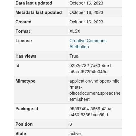
Data last updated
October 16, 2023
Metadata last updated
October 16, 2023
Created
October 16, 2023
Format
XLSX
License
Creative Commons
Attribution
Has views
True
Id
02b2e782-7a63-4ee1-
a6aa-f57254fe049e
Mimetype
application/vnd.openxmlfo
rmats-
officedocument.spreadshe
etml.sheet
Package id
95597494-5666-42ea-
a460-53351cec59fd
Position
3
State
active