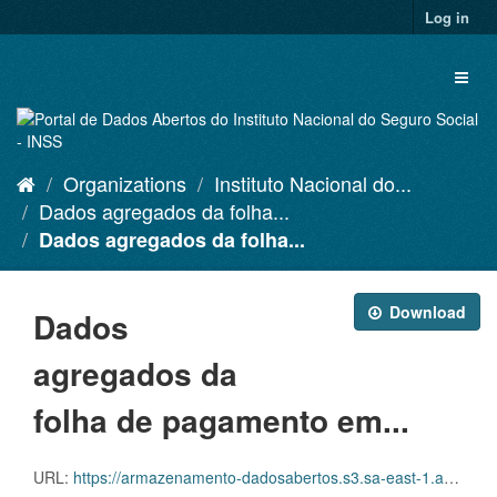
Skip
Log in
to
content
Toggl
naviga
Organizations
Instituto Nacional do...
Dados agregados da folha...
Dados agregados da folha...
Download
Dados
agregados da
folha de pagamento em...
URL:
https://armazenamento-dadosabertos.s3.sa-east-1.amazonaws.com/PDA_2023_2025/Grupos_de_dados/Dados+agregados+da+folha+de+pagamento+em+rela%C3%A7%C3%A3o+aos+benef%C3%ADcios+emitidos/p_benefemitidosespecieuo_20231016_041705.xlsx