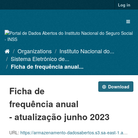
Skip
Log in
to
content
Toggl
naviga
Organizations
Instituto Nacional do...
Sistema Eletrônico de...
Ficha de frequência anual...
Download
Ficha de
frequência anual
- atualização junho 2023
URL:
https://armazenamento-dadosabertos.s3.sa-east-1.amazonaws.com/PDA_2023_2025/Grupos_de_dados/Sistema+Eletr%C3%B4nico+de+Frequ%C3%AAncia+-+SISREF/D.SRF.FQS.003.ACSINSS.202306.csv