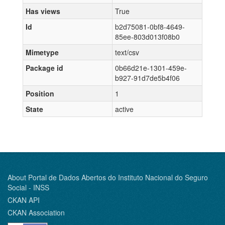
Has views
True
Id
b2d75081-0bf8-4649-
85ee-803d013f08b0
Mimetype
text/csv
Package id
0b66d21e-1301-459e-
b927-91d7de5b4f06
Position
1
State
active
About Portal de Dados Abertos do Instituto Nacional do Seguro
Social - INSS
CKAN API
CKAN Association