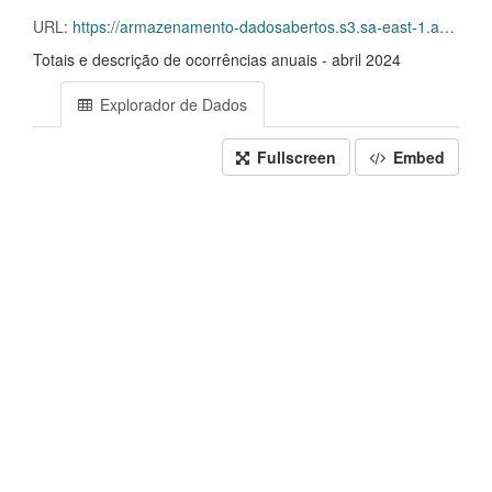
URL:
https://armazenamento-dadosabertos.s3.sa-east-1.amazonaws.com/PDA_2023_2025/Grupos_de_dados/Sistema+Eletr%C3%B4nico+de+Frequ%C3%AAncia+-+SISREF/D.SRF.FQS.004.ACSINSS.202404.csv.csv
Totais e descrição de ocorrências anuais - abril 2024
Explorador de Dados
Fullscreen
Embed