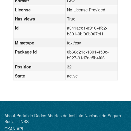
Format
CSV
License
No License Provided
Has views
True
Id
a341aee1-a910-4fc2-
b301-0bf06b907ef1
Mimetype
text/csv
Package id
0b66d21e-1301-459e-
b927-91d7de5b4f06
Position
32
State
active
About Portal de Dados Abertos do Instituto Nacional do Seguro
Social - INSS
CKAN API