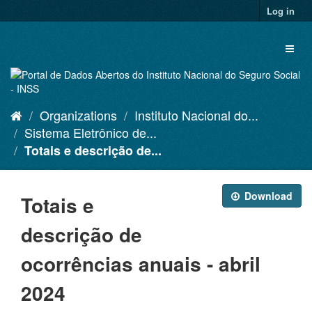
Skip
Log in
to
content
Toggl
naviga
Organizations
Instituto Nacional do...
Sistema Eletrônico de...
Totais e descrição de...
Download
Totais e
descrição de
ocorrências anuais - abril
2024