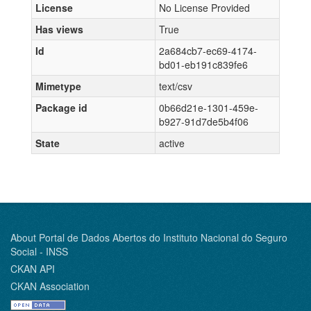
License
No License Provided
Has views
True
Id
2a684cb7-ec69-4174-
bd01-eb191c839fe6
Mimetype
text/csv
Package id
0b66d21e-1301-459e-
b927-91d7de5b4f06
State
active
About Portal de Dados Abertos do Instituto Nacional do Seguro
Social - INSS
CKAN API
CKAN Association