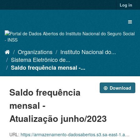
Skip
Log in
to
content
Toggl
naviga
Organizations
Instituto Nacional do...
Sistema Eletrônico de...
Saldo frequência mensal -...
Download
Saldo frequência
mensal -
Atualização junho/2023
URL:
https://armazenamento-dadosabertos.s3.sa-east-1.amazonaws.com/PDA_2023_2025/Grupos_de_dados/Sistema+Eletr%C3%B4nico+de+Frequ%C3%AAncia+-+SISREF/D.SRF.FQS.001.ACSINSS.202306.csv