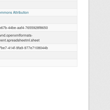
ommons Attribution
b67b-44be-aaf4-7655928f8650
n/vnd.openxmlformats-
ment.spreadsheetml.sheet
7be7-414f-9fa9-977e7108044b