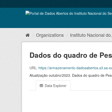
Skip
to
content
Organizations
Instituto Nacional do.
Dados do quadro de Pess
URL:
https://armazenamento-dadosabertos.s3.sa-east-1.amazo
Atualização outubro/2023. Dados do quadro de Pesso
Data Explorer