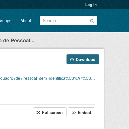
Log in
roups
About
 de Pessoal...
Download
C3%A7%C3%A3o/Dados_sem_ID_Pessoal_em_atividade_202310.xlsx
Fullscreen
Embed