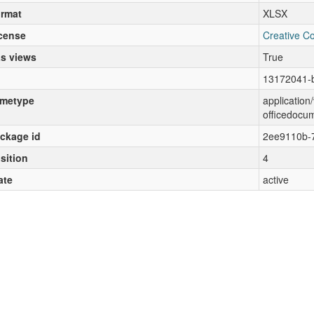
rmat
XLSX
cense
Creative C
s views
True
13172041-
metype
applicatio
officedocu
ckage id
2ee9110b-
sition
4
ate
active