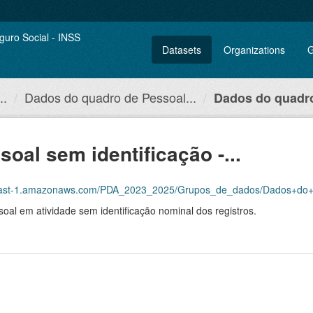
Datasets
Organizations
G
..
Dados do quadro de Pessoal...
Dados do quadro
oal sem identificação -...
naws.com/PDA_2023_2025/Grupos_de_dados/Dados+do+quadro+de+Pessoal+sem+identifica%
al em atividade sem identificação nominal dos registros.