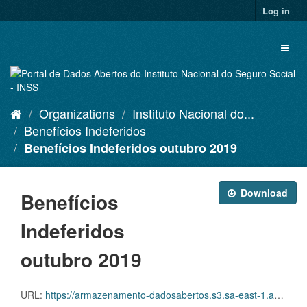
Skip
Log in
to
content
Toggl
naviga
Organizations
Instituto Nacional do...
Benefícios Indeferidos
Benefícios Indeferidos outubro 2019
Download
Benefícios
Indeferidos
outubro 2019
URL:
https://armazenamento-dadosabertos.s3.sa-east-1.amazonaws.com/Plano+2016_2018_Grupos+de+dados/INSS+-+Beneficios+indeferidos/indeferidos-10-2019.csv