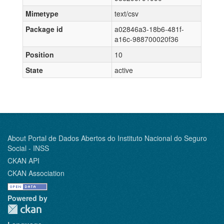
Mimetype
text/csv
Package id
a02846a3-18b6-481f-
a16c-988700020f36
Position
10
State
active
About Portal de Dados Abertos do Instituto Nacional do Seguro
Social - INSS
CKAN API
CKAN Association
Powered by