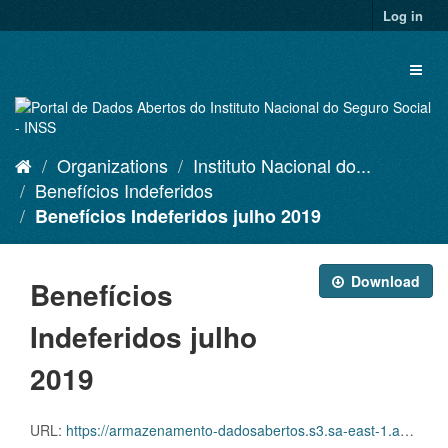
Skip
Log in
to
content
Toggl
naviga
Organizations
Instituto Nacional do...
Benefícios Indeferidos
Benefícios Indeferidos julho 2019
Download
Benefícios
Indeferidos julho
2019
URL:
https://armazenamento-dadosabertos.s3.sa-east-1.amazonaws.com/Plano+2016_2018_Grupos+de+dados/INSS+-+Beneficios+indeferidos/indeferidos-07-2019.csv