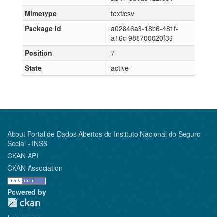
Mimetype
text/csv
Package id
a02846a3-18b6-481f-
a16c-988700020f36
Position
7
State
active
About Portal de Dados Abertos do Instituto Nacional do Seguro
Social - INSS
CKAN API
CKAN Association
Powered by