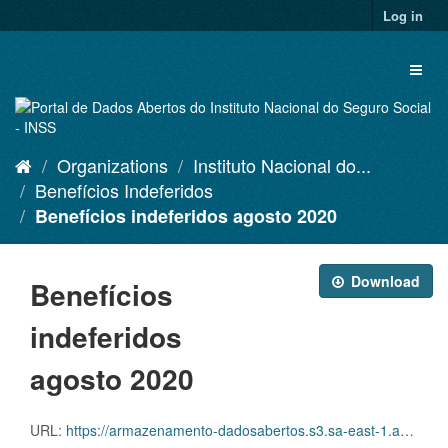
Skip
Log in
to
content
Toggl
naviga
Organizations
Instituto Nacional do...
Benefícios Indeferidos
Benefícios indeferidos agosto 2020
Download
Benefícios
indeferidos
agosto 2020
URL:
https://armazenamento-dadosabertos.s3.sa-east-1.amazonaws.com/Plano+2016_2018_Grupos+de+dados/INSS+-+Beneficios+indeferidos/beneficios-indeferidos-08-2020.csv