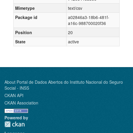
Mimetype
text/csv
Package id
a02846a3-18b6-481f-
a16c-988700020f36
Position
20
State
active
About Portal de Dados Abertos do Instituto Nacional do Seguro
Social - INSS
CKAN API
CKAN Association
Powered by