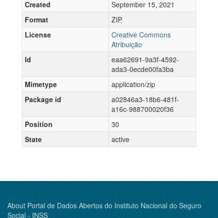
Created
September 15, 2021
Format
ZIP
License
Creative Commons
Atribuição
Id
eaa62691-9a3f-4592-
ada3-0ecde00fa3ba
Mimetype
application/zip
Package id
a02846a3-18b6-481f-
a16c-988700020f36
Position
30
State
active
About Portal de Dados Abertos do Instituto Nacional do Seguro
Social - INSS