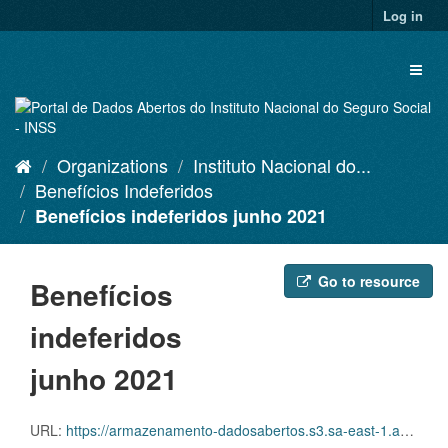
Skip
Log in
to
content
Toggl
naviga
Organizations
Instituto Nacional do...
Benefícios Indeferidos
Benefícios indeferidos junho 2021
Go to resource
Benefícios
indeferidos
junho 2021
URL:
https://armazenamento-dadosabertos.s3.sa-east-1.amazonaws.com/Plano+2016_2018_Grupos+de+dados/INSS+-+Beneficios+indeferidos/beneficios-indeferidos-06-2021.zip