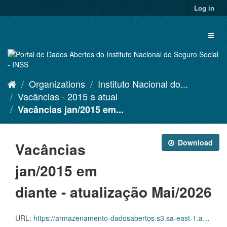
Skip
Log in
to
content
Toggl
naviga
Organizations
Instituto Nacional do...
Vacâncias - 2015 a atual
Vacâncias jan/2015 em...
Download
Vacâncias
jan/2015 em
diante - atualização Mai/2026
URL:
https://armazenamento-dadosabertos.s3.sa-east-1.amazonaws.com/PDA_2025_2027/Grupos_de_dados/Vac%C3%A2ncias+-+nominal+%E2%80%93+2015+a+atual/Vacancias_Nominal_201501_202605.csv