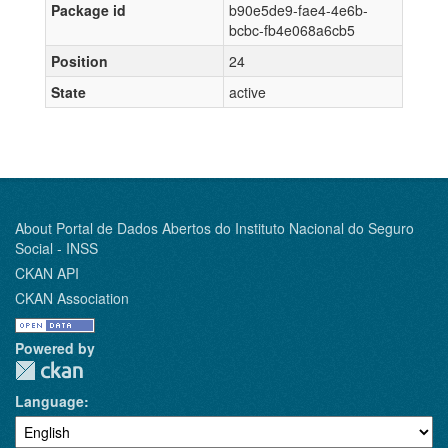
Package id
b90e5de9-fae4-4e6b-
bcbc-fb4e068a6cb5
Position
24
State
active
About Portal de Dados Abertos do Instituto Nacional do Seguro
Social - INSS
CKAN API
CKAN Association
Powered by
Language