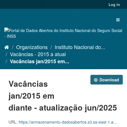
Skip
Log in
to
content
Toggl
naviga
Organizations
Instituto Nacional do...
Vacâncias - 2015 a atual
Vacâncias jan/2015 em...
Download
Vacâncias
jan/2015 em
diante - atualização jun/2025
URL:
https://armazenamento-dadosabertos.s3.sa-east-1.amazonaws.com/PDA_2023_2025/Grupos_de_dados/Vac%C3%A2ncias+-+nominal+%E2%80%93+2015+a+atual/Vacancias_Nominal_201501_202506.csv