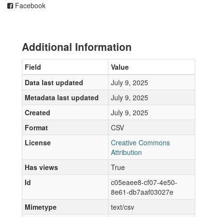
Facebook
Additional Information
Field
Value
Data last updated
July 9, 2025
Metadata last updated
July 9, 2025
Created
July 9, 2025
Format
CSV
License
Creative Commons
Attribution
Has views
True
Id
c05eaee8-cf07-4e50-
8e61-db7aaf03027e
Mimetype
text/csv