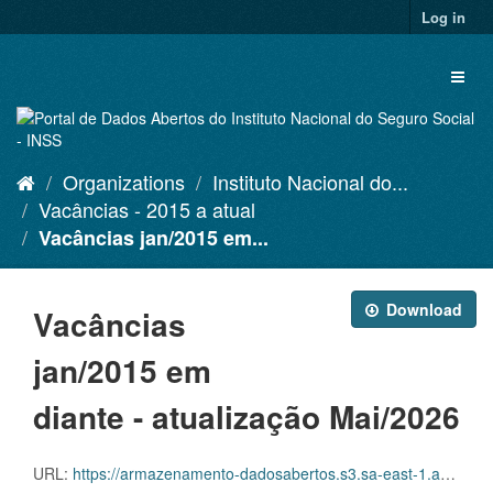
Skip
Log in
to
content
Toggl
naviga
Organizations
Instituto Nacional do...
Vacâncias - 2015 a atual
Vacâncias jan/2015 em...
Download
Vacâncias
jan/2015 em
diante - atualização Mai/2026
URL:
https://armazenamento-dadosabertos.s3.sa-east-1.amazonaws.com/PDA_2025_2027/Grupos_de_dados/Vac%C3%A2ncias+-+nominal+%E2%80%93+2015+a+atual/Vacancias_Nominal_201501_202605.csv