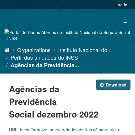
Skip
Log in
to
content
Toggl
naviga
Organizations
Instituto Nacional do...
Perfil das unidades do INSS
Agências da Previdência...
Download
Agências da
Previdência
Social dezembro 2022
URL:
https://armazenamento-dadosabertos.s3.sa-east-1.amazonaws.com/Plano+2016_2018_Grupos+de+dados/INSS+-+Perfil+das+unidades+do+INSS/agencias-da-previdencia-social-12-2022.csv