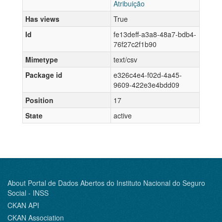
Atribuição
Has views
True
Id
fe13deff-a3a8-48a7-bdb4-
76f27c2f1b90
Mimetype
text/csv
Package id
e326c4e4-f02d-4a45-
9609-422e3e4bdd09
Position
17
State
active
About Portal de Dados Abertos do Instituto Nacional do Seguro
Social - INSS
CKAN API
CKAN Association