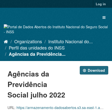
Skip
Log in
to
content
Toggl
naviga
Organizations
Instituto Nacional do...
Perfil das unidades do INSS
Agências da Previdência...
Download
Agências da
Previdência
Social julho 2022
URL:
https://armazenamento-dadosabertos.s3.sa-east-1.amazonaws.com/Plano+2016_2018_Grupos+de+dados/INSS+-+Perfil+das+unidades+do+INSS/agencias-da-previdencia-social-07-2022.csv