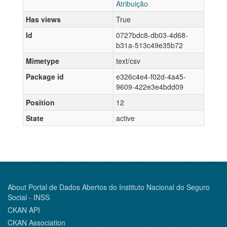
Atribuição
Has views
True
Id
0727bdc8-db03-4d68-
b31a-513c49e35b72
Mimetype
text/csv
Package id
e326c4e4-f02d-4a45-
9609-422e3e4bdd09
Position
12
State
active
About Portal de Dados Abertos do Instituto Nacional do Seguro
Social - INSS
CKAN API
CKAN Association