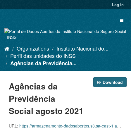
Skip
Log in
to
content
Toggl
naviga
Organizations
Instituto Nacional do...
Perfil das unidades do INSS
Agências da Previdência...
Download
Agências da
Previdência
Social agosto 2021
URL:
https://armazenamento-dadosabertos.s3.sa-east-1.amazonaws.com/Plano+2016_2018_Grupos+de+dados/INSS+-+Perfil+das+unidades+do+INSS/tb0700-082021.csv