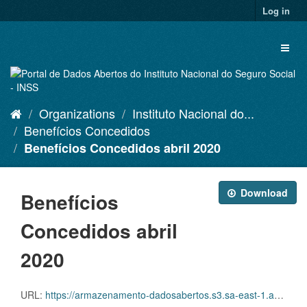
Skip
Log in
to
content
Toggl
naviga
Organizations
Instituto Nacional do...
Benefícios Concedidos
Benefícios Concedidos abril 2020
Download
Benefícios
Concedidos abril
2020
URL:
https://armazenamento-dadosabertos.s3.sa-east-1.amazonaws.com/Plano+2016_2018_Grupos+de+dados/INSS+-+Benef%C3%ADcios+Concedidos/beneficios-concedidos-04-2020.csv