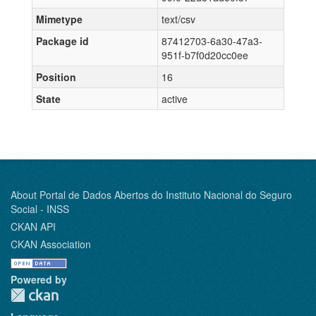
Mimetype
text/csv
Package id
87412703-6a30-47a3-
951f-b7f0d20cc0ee
Position
16
State
active
About Portal de Dados Abertos do Instituto Nacional do Seguro
Social - INSS
CKAN API
CKAN Association
Powered by