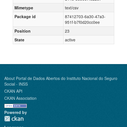
Mimetype
text/csv
Package id
87412703-6a30-47a3-
951f-b7f0d20cc0ee
Position
23
State
active
About Portal de Dados Abertos do Instituto Nacional do Seguro
Social - INSS
CKAN API
CKAN Association
Powered by