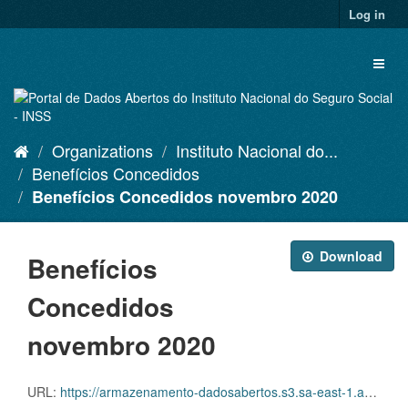
Skip
Log in
to
content
Toggl
naviga
Organizations
Instituto Nacional do...
Benefícios Concedidos
Benefícios Concedidos novembro 2020
Download
Benefícios
Concedidos
novembro 2020
URL:
https://armazenamento-dadosabertos.s3.sa-east-1.amazonaws.com/Plano+2016_2018_Grupos+de+dados/INSS+-+Benef%C3%ADcios+Concedidos/beneficios-concedidos-11-2020.csv