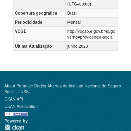
(UTC+00:00)
Cobertura geográfica
Brasil
Periodicidade
Mensal
VCGE
http://vocab.e.gov.br/id/go
verno#previdencia-social
Última Atualização
junho 2023
About Portal de Dados Abertos do Instituto Nacional do Seguro
Social - INSS
CKAN API
CKAN Association
Powered by