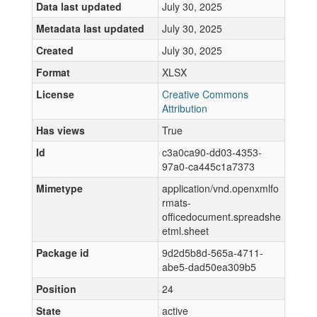
Data last updated
July 30, 2025
Metadata last updated
July 30, 2025
Created
July 30, 2025
Format
XLSX
License
Creative Commons
Attribution
Has views
True
Id
c3a0ca90-dd03-4353-
97a0-ca445c1a7373
Mimetype
application/vnd.openxmlfo
rmats-
officedocument.spreadshe
etml.sheet
Package id
9d2d5b8d-565a-4711-
abe5-dad50ea309b5
Position
24
State
active