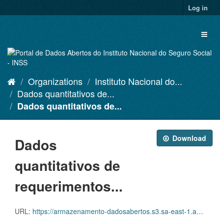
Skip
Log in
to
content
Toggl
naviga
Organizations
Instituto Nacional do...
Dados quantitativos de...
Dados quantitativos de...
Download
Dados
quantitativos de
requerimentos...
URL:
https://armazenamento-dadosabertos.s3.sa-east-1.amazonaws.com/PDA_2023_2025/Grupos_de_dados/Dados+quantitativos+de+requerimentos+administrativos+solicitados/PDA_ITEM_9_CRIA_202506.xlsx