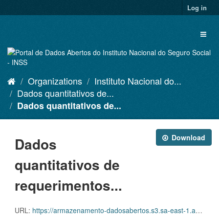
Skip
Log in
to
content
Toggl
naviga
Organizations
Instituto Nacional do...
Dados quantitativos de...
Dados quantitativos de...
Download
Dados
quantitativos de
requerimentos...
URL:
https://armazenamento-dadosabertos.s3.sa-east-1.amazonaws.com/PDA_2023_2025/Grupos_de_dados/Dados+quantitativos+de+requerimentos+administrativos+pendentes+de+an%C3%A1lise/PDA_ITEM_10_PEND_202411.xlsx