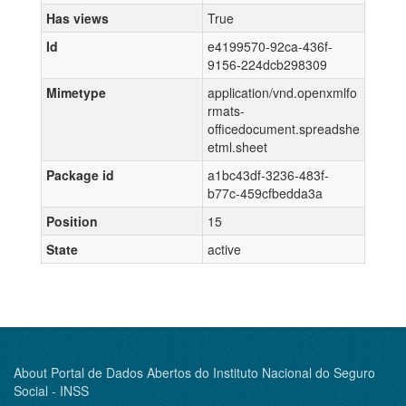
Has views
True
Id
e4199570-92ca-436f-
9156-224dcb298309
Mimetype
application/vnd.openxmlfo
rmats-
officedocument.spreadshe
etml.sheet
Package id
a1bc43df-3236-483f-
b77c-459cfbedda3a
Position
15
State
active
About Portal de Dados Abertos do Instituto Nacional do Seguro
Social - INSS