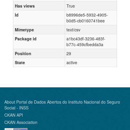
Has views
True
Id
b8996de5-5932-4905-
b0d5-cb0160741bee
Mimetype
text/csv
Package id
a1bc43df-3236-483f-
b77c-459cfbedda3a
Position
29
State
active
About Portal de Dados Abertos do Instituto Nacional do Seguro
Social - INSS
CKAN API
CKAN Association