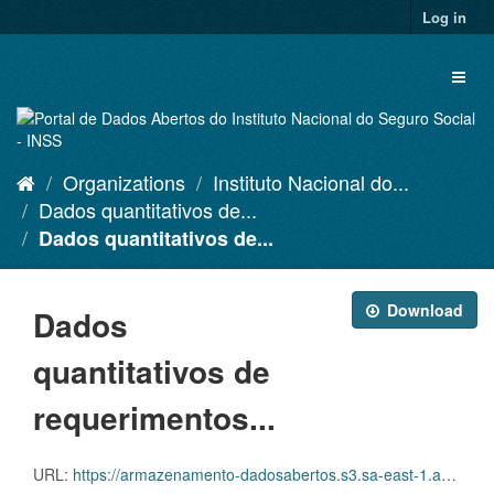
Skip
Log in
to
content
Toggl
naviga
Organizations
Instituto Nacional do...
Dados quantitativos de...
Dados quantitativos de...
Download
Dados
quantitativos de
requerimentos...
URL:
https://armazenamento-dadosabertos.s3.sa-east-1.amazonaws.com/PDA_2025_2027/Grupos_de_dados/Dados+quantitativos+de+requerimentos+administrativos+pendentes+de+an%C3%A1lise/PDA_ITEM_10_PEND_202603.csv