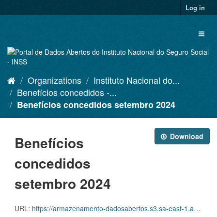
Skip
Log in
to
content
Toggl
naviga
Organizations
Instituto Nacional do...
Benefícios concedidos -...
Benefícios concedidos setembro 2024
Download
Benefícios
concedidos
setembro 2024
URL:
https://armazenamento-dadosabertos.s3.sa-east-1.amazonaws.com/PDA_2023_2025/Grupos_de_dados/Benef%C3%ADcios+concedidos/CONCEDIDOS_SETEMBRO+2024_DADOS+ABERTOS_SUIBE.xlsx