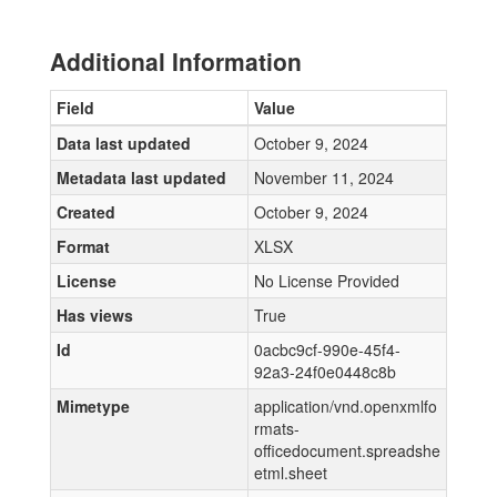
Additional Information
Field
Value
Data last updated
October 9, 2024
Metadata last updated
November 11, 2024
Created
October 9, 2024
Format
XLSX
License
No License Provided
Has views
True
Id
0acbc9cf-990e-45f4-
92a3-24f0e0448c8b
Mimetype
application/vnd.openxmlfo
rmats-
officedocument.spreadshe
etml.sheet