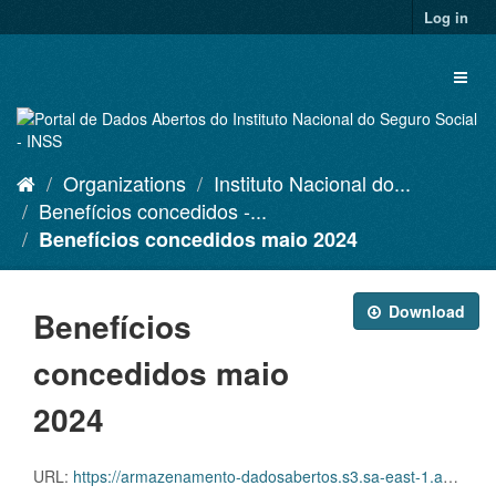
Skip
Log in
to
content
Toggl
naviga
Organizations
Instituto Nacional do...
Benefícios concedidos -...
Benefícios concedidos maio 2024
Download
Benefícios
concedidos maio
2024
URL:
https://armazenamento-dadosabertos.s3.sa-east-1.amazonaws.com/PDA_2023_2025/Grupos_de_dados/Benef%C3%ADcios+concedidos/DADOS+ABERTOS_CONCEDIDOS_MAIO+2024.xlsx