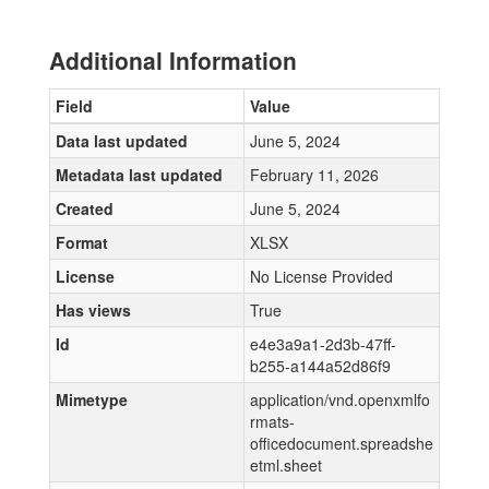
Additional Information
Field
Value
Data last updated
June 5, 2024
Metadata last updated
February 11, 2026
Created
June 5, 2024
Format
XLSX
License
No License Provided
Has views
True
Id
e4e3a9a1-2d3b-47ff-
b255-a144a52d86f9
Mimetype
application/vnd.openxmlfo
rmats-
officedocument.spreadshe
etml.sheet