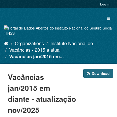
Skip
Log in
to
content
Toggl
naviga
Organizations
Instituto Nacional do...
Vacâncias - 2015 a atual
Vacâncias jan/2015 em...
Download
Vacâncias
jan/2015 em
diante - atualização
nov/2025