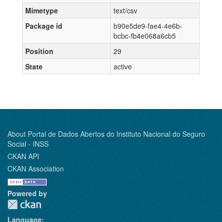
Mimetype
text/csv
Package id
b90e5de9-fae4-4e6b-
bcbc-fb4e068a6cb5
Position
29
State
active
About Portal de Dados Abertos do Instituto Nacional do Seguro
Social - INSS
CKAN API
CKAN Association
Powered by
Language