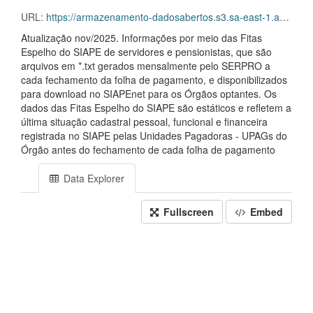
URL:
https://armazenamento-dadosabertos.s3.sa-east-1.amazonaws.com/PDA_2025_2027/Grupos_de_dados/Vac%C3%A2ncias+-+nominal+%E2%80%93+2015+a+atual/Vacancias_Nominal_201501_202511.csv
Atualização nov/2025. Informações por meio das Fitas
Espelho do SIAPE de servidores e pensionistas, que são
arquivos em *.txt gerados mensalmente pelo SERPRO a
cada fechamento da folha de pagamento, e disponibilizados
para download no SIAPEnet para os Órgãos optantes. Os
dados das Fitas Espelho do SIAPE são estáticos e refletem a
última situação cadastral pessoal, funcional e financeira
registrada no SIAPE pelas Unidades Pagadoras - UPAGs do
Órgão antes do fechamento de cada folha de pagamento
Data Explorer
Fullscreen
Embed