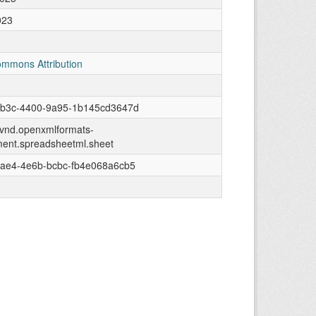
023
ommons Attribution
1b3c-4400-9a95-1b145cd3647d
n/vnd.openxmlformats-
ment.spreadsheetml.sheet
fae4-4e6b-bcbc-fb4e068a6cb5