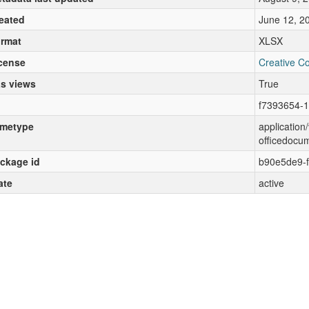
eated
June 12, 2
rmat
XLSX
cense
Creative C
s views
True
f7393654-
metype
applicatio
officedocu
ckage id
b90e5de9-
ate
active