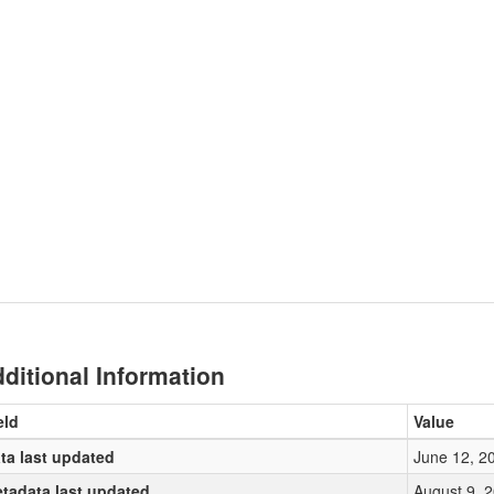
ditional Information
eld
Value
ta last updated
June 12, 2
tadata last updated
August 9, 