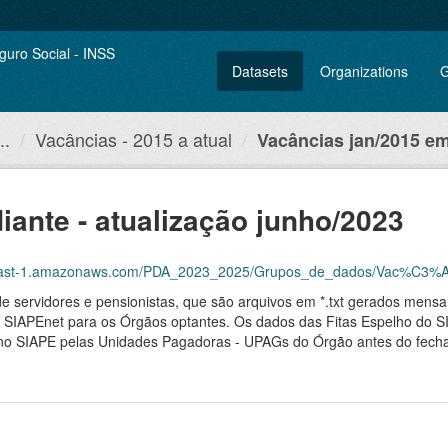
Datasets
Organizations
G
..
Vacâncias - 2015 a atual
Vacâncias jan/2015 em
iante - atualização junho/2023
amazonaws.com/PDA_2023_2025/Grupos_de_dados/Vac%C3%A2ncias+-+nominal+%E2%80
de servidores e pensionistas, que são arquivos em *.txt gerados men
 SIAPEnet para os Órgãos optantes. Os dados das Fitas Espelho do SIA
ada no SIAPE pelas Unidades Pagadoras - UPAGs do Órgão antes do fec