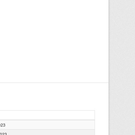
023
2023