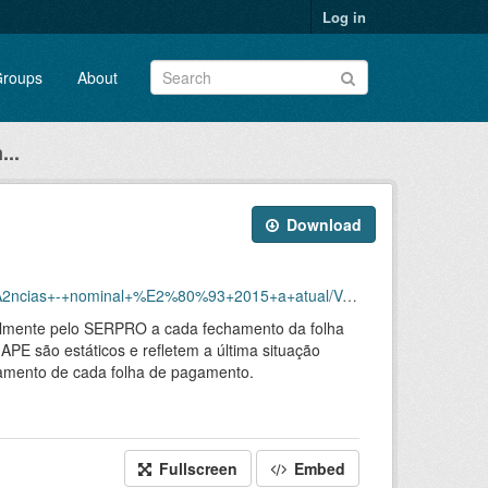
Log in
roups
About
...
Download
%93+2015+a+atual/Vacancias_Nominal_201501_202306.xlsx
salmente pelo SERPRO a cada fechamento da folha
PE são estáticos e refletem a última situação
hamento de cada folha de pagamento.
Fullscreen
Embed