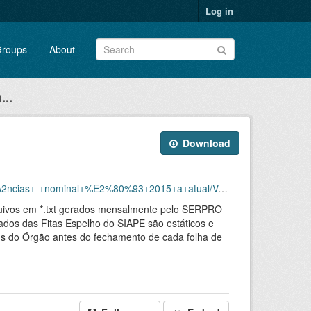
Log in
roups
About
...
Download
%93+2015+a+atual/Vacancias_Nominal_201501_202311.xlsx
rquivos em *.txt gerados mensalmente pelo SERPRO
dos das Fitas Espelho do SIAPE são estáticos e
AGs do Órgão antes do fechamento de cada folha de