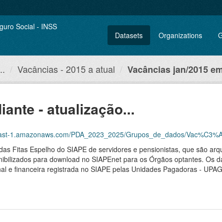
Datasets
Organizations
G
..
Vacâncias - 2015 a atual
Vacâncias jan/2015 em
ante - atualização...
amazonaws.com/PDA_2023_2025/Grupos_de_dados/Vac%C3%A2ncias+-+nominal+%E2%80
das Fitas Espelho do SIAPE de servidores e pensionistas, que são a
ibilizados para download no SIAPEnet para os Órgãos optantes. Os da
ional e financeira registrada no SIAPE pelas Unidades Pagadoras - UP