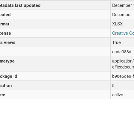
tadata last updated
December 
eated
December 
rmat
XLSX
cense
Creative C
s views
True
eada388d-
metype
applicatio
officedocu
ckage id
b90e5de9-
sition
5
ate
active