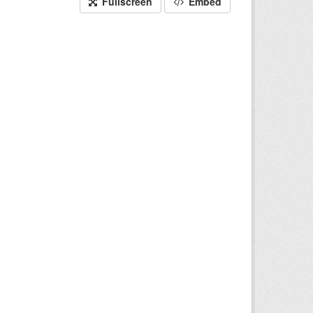
Fullscreen
Embed