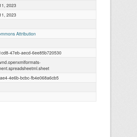
11, 2023
11, 2023
ommons Attribution
1cd8-47eb-aecd-6ee85b720530
n/vnd.openxmlformats-
ment.spreadsheetml.sheet
fae4-4e6b-bcbc-fb4e068a6cb5