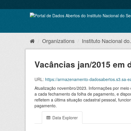
Skip
to
content
Organizations
Instituto Nacional do.
Vacâncias jan/2015 em di
URL:
https://armazenamento-dadosabertos.s3.sa-east-1.
Atualização novembro/2023. Informações por meio 
a cada fechamento da folha de pagamento, e dispon
refletem a última situação cadastral pessoal, func
pagamento.
Data Explorer