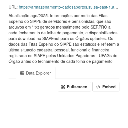
URL:
https://armazenamento-dadosabertos.s3.sa-east-1.amazonaws.com/PDA_2025_2027/Grupos_de_dados/Vac%C3%A2ncias+-+nominal+%E2%80%93+2015+a+atual/Vacancias_Nominal_201501_202508.csv
Atualização ago/2025. Informações por meio das Fitas
Espelho do SIAPE de servidores e pensionistas, que são
arquivos em *.txt gerados mensalmente pelo SERPRO a
cada fechamento da folha de pagamento, e disponibilizados
para download no SIAPEnet para os Órgãos optantes. Os
dados das Fitas Espelho do SIAPE são estáticos e refletem a
última situação cadastral pessoal, funcional e financeira
registrada no SIAPE pelas Unidades Pagadoras - UPAGs do
Órgão antes do fechamento de cada folha de pagamento
Data Explorer
Fullscreen
Embed