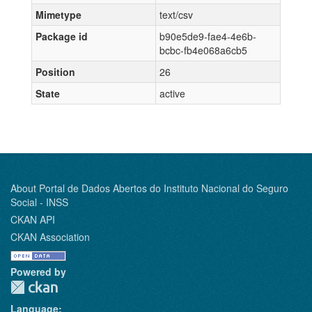
Mimetype
text/csv
Package id
b90e5de9-fae4-4e6b-
bcbc-fb4e068a6cb5
Position
26
State
active
About Portal de Dados Abertos do Instituto Nacional do Seguro
Social - INSS
CKAN API
CKAN Association
Powered by
Language