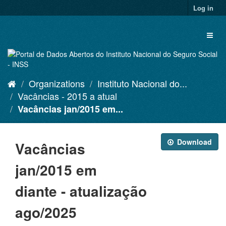
Skip
Log in
to
content
Toggl
naviga
Organizations
Instituto Nacional do...
Vacâncias - 2015 a atual
Vacâncias jan/2015 em...
Download
Vacâncias
jan/2015 em
diante - atualização
ago/2025