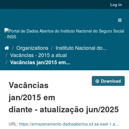
Skip
Log in
to
content
Toggl
naviga
Organizations
Instituto Nacional do...
Vacâncias - 2015 a atual
Vacâncias jan/2015 em...
Download
Vacâncias
jan/2015 em
diante - atualização jun/2025
URL:
https://armazenamento-dadosabertos.s3.sa-east-1.amazonaws.com/PDA_2023_2025/Grupos_de_dados/Vac%C3%A2ncias+-+nominal+%E2%80%93+2015+a+atual/Vacancias_Nominal_201501_202506.csv