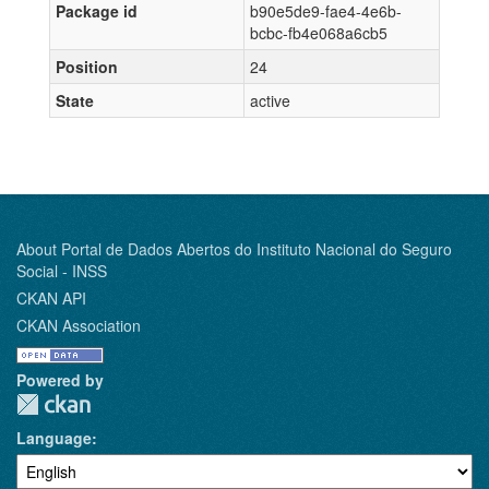
Package id
b90e5de9-fae4-4e6b-
bcbc-fb4e068a6cb5
Position
24
State
active
About Portal de Dados Abertos do Instituto Nacional do Seguro
Social - INSS
CKAN API
CKAN Association
Powered by
Language