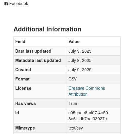
Facebook
Additional Information
Field
Value
Data last updated
July 9, 2025
Metadata last updated
July 9, 2025
Created
July 9, 2025
Format
CSV
License
Creative Commons
Attribution
Has views
True
Id
c05eaee8-cf07-4e50-
8e61-db7aaf03027e
Mimetype
text/csv