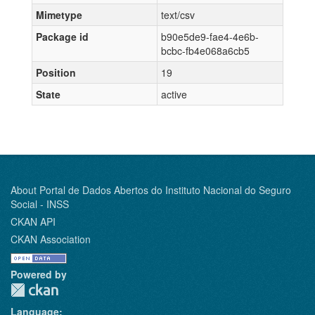
Mimetype
text/csv
Package id
b90e5de9-fae4-4e6b-
bcbc-fb4e068a6cb5
Position
19
State
active
About Portal de Dados Abertos do Instituto Nacional do Seguro
Social - INSS
CKAN API
CKAN Association
Powered by
Language