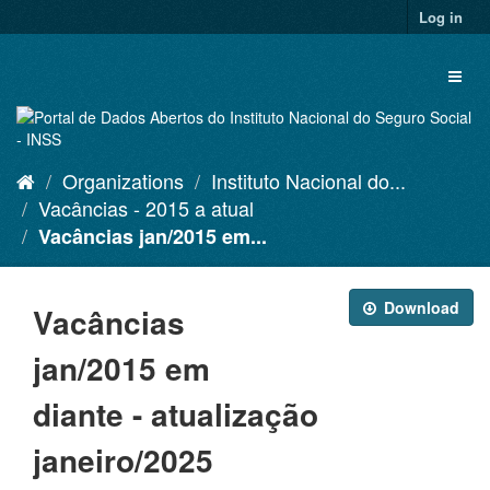
Skip
Log in
to
content
Toggl
naviga
Organizations
Instituto Nacional do...
Vacâncias - 2015 a atual
Vacâncias jan/2015 em...
Download
Vacâncias
jan/2015 em
diante - atualização
janeiro/2025