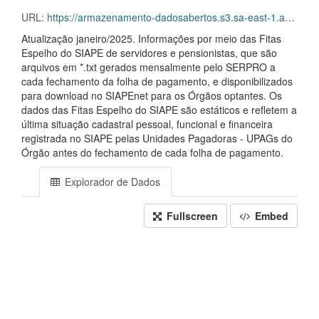
URL:
https://armazenamento-dadosabertos.s3.sa-east-1.amazonaws.com/PDA_2023_2025/Grupos_de_dados/Vac%C3%A2ncias+-+nominal+%E2%80%93+2015+a+atual/Vacancias_Nominal_201501_202501.csv
Atualização janeiro/2025. Informações por meio das Fitas
Espelho do SIAPE de servidores e pensionistas, que são
arquivos em *.txt gerados mensalmente pelo SERPRO a
cada fechamento da folha de pagamento, e disponibilizados
para download no SIAPEnet para os Órgãos optantes. Os
dados das Fitas Espelho do SIAPE são estáticos e refletem a
última situação cadastral pessoal, funcional e financeira
registrada no SIAPE pelas Unidades Pagadoras - UPAGs do
Órgão antes do fechamento de cada folha de pagamento.
Explorador de Dados
Fullscreen
Embed