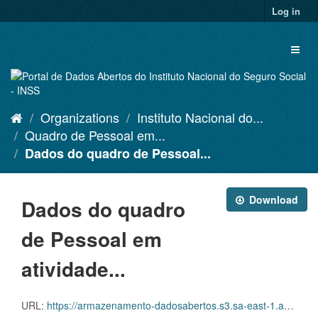
Skip
Log in
to
content
Toggl
naviga
Organizations
Instituto Nacional do...
Quadro de Pessoal em...
Dados do quadro de Pessoal...
Download
Dados do quadro
de Pessoal em
atividade...
URL:
https://armazenamento-dadosabertos.s3.sa-east-1.amazonaws.com/PDA_2023_2025/Grupos_de_dados/Quadro+de+Pessoal+em+atividade+consolidado/Pessoal_em_Atividade_Consolidado_Nominal_202412.csv