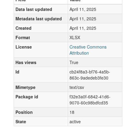
Data last updated
April 11, 2025
Metadata last updated
April 11, 2025
Created
April 11, 2025
Format
XLSX
License
Creative Commons
Attribution
Has views
True
Id
cb24f8a3-bf76-4a5b-
863c-9adedeb3fe30
Mimetype
text/csv
Package id
f32e3a0f-6842-41d6-
9070-60c98bdfcd35
Position
18
State
active