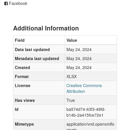
Facebook
Additional Information
Field
Value
Data last updated
May 24, 2024
Metadata last updated
May 24, 2024
Created
May 24, 2024
Format
XLSX
License
Creative Commons
Attribution
Has views
True
Id
ba574d74-63f3-49fd-
b14b-2a415fce72e1
Mimetype
application/vnd.openxmlfo
rmats-