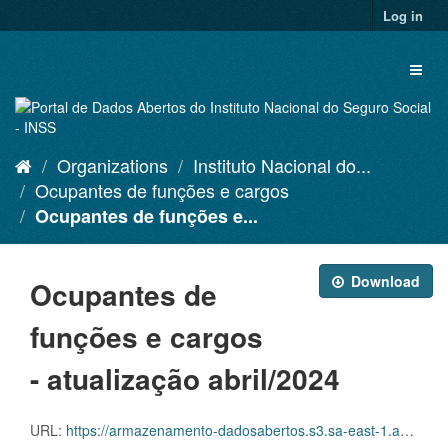
Skip
Log in
to
content
Toggl
naviga
Organizations
Instituto Nacional do...
Ocupantes de funções e cargos
Ocupantes de funções e...
Download
Ocupantes de
funções e cargos
- atualização abril/2024
URL:
https://armazenamento-dadosabertos.s3.sa-east-1.amazonaws.com/PDA_2023_2025/Grupos_de_dados/Ocupantes+de+fun%C3%A7%C3%B5es+e+cargos/Ocupantes_Funcoes_Cargos_Nominal_202404.xlsx