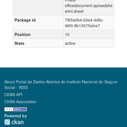
officedocument.spreadshe
etml.sheet
Package id
7f65a0b4-b3e4-4d8c-
96f0-8b13075afce7
Position
10
State
active
About Portal de Dados Abertos do Instituto Nacional do Seguro
Social - INSS
CKAN API
CKAN Association
Powered by