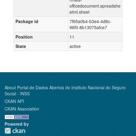
officedocument.spreadshe
etml.sheet
Package id
7f65a0b4-b3e4-4d8c-
96f0-8b13075afce7
Position
11
State
active
About Portal de Dados Abertos do Instituto Nacional do Seguro
Social - INSS
CKAN API
CKAN Association
Powered by