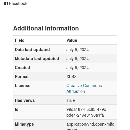
Facebook
Additional Information
Field
Value
Data last updated
July 5, 2024
Metadata last updated
July 5, 2024
Created
July 5, 2024
Format
XLSX
License
Creative Commons
Attribution
Has views
True
Id
99da1874-5c85-479c-
bde4-249e3196a1fa
Mimetype
application/vnd.openxmlfo
rmats-