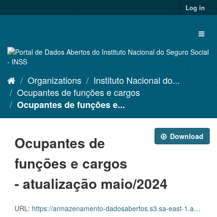
Skip
Log in
to
content
Toggl
naviga
Organizations
Instituto Nacional do...
Ocupantes de funções e cargos
Ocupantes de funções e...
Download
Ocupantes de
funções e cargos
- atualização maio/2024
URL:
https://armazenamento-dadosabertos.s3.sa-east-1.amazonaws.com/PDA_2023_2025/Grupos_de_dados/Ocupantes+de+fun%C3%A7%C3%B5es+e+cargos/Ocupantes_Funcoes_Cargos_Nominal_202405.xlsx