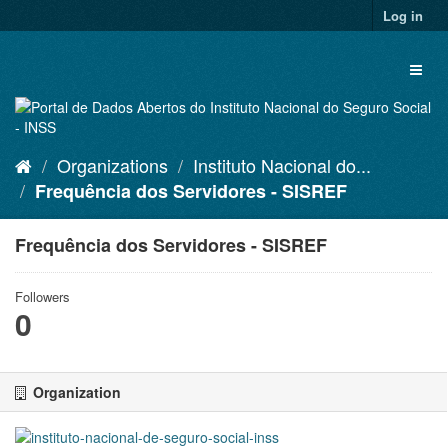
Skip
Log in
to
content
Toggl
naviga
Organizations
Instituto Nacional do...
Frequência dos Servidores - SISREF
Frequência dos Servidores - SISREF
Followers
0
Organization