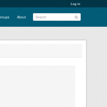
Log in
roups
About