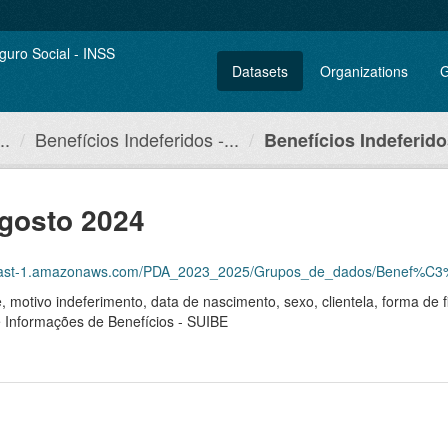
Datasets
Organizations
G
..
Benefícios Indeferidos -...
Benefícios Indeferid
agosto 2024
om/PDA_2023_2025/Grupos_de_dados/Benef%C3%ADcios+Indeferidos/INDEFERIDOS+REGISTRO_DADOS+ABE
motivo indeferimento, data de nascimento, sexo, clientela, forma de f
e Informações de Benefícios - SUIBE