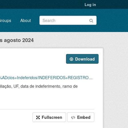
Log in
roups
About
os agosto 2024
Download
RTOS_COMPET%C3%8ANCIA+AGOSTO+DE+2024_SUIBE_consulta20835412.xlsx
iliação, UF, data de indeferimento, ramo de
Fullscreen
Embed