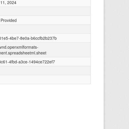
11, 2024
 Provided
01e5-4be7-8e0a-b6ccfb2b237b
n/vnd.openxmlformats-
ment.spreadsheetml.sheet
8c61-4fbd-a3ce-1494ce722ef7