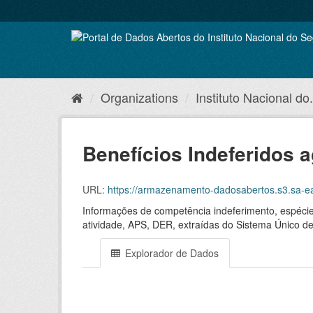
Skip
to
content
Organizations
Instituto Nacional do.
Benefícios Indeferidos 
URL:
https://armazenamento-dadosabertos.s3.sa-east-1.amazonaws.c
Informações de competência indeferimento, espécie, 
atividade, APS, DER, extraídas do Sistema Único d
Explorador de Dados