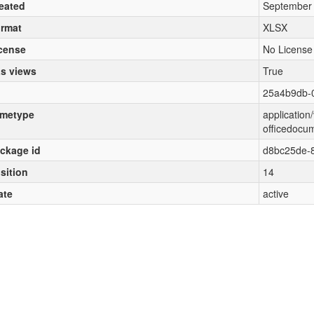
eated
September 
rmat
XLSX
cense
No License
s views
True
25a4b9db-
metype
applicatio
officedocu
ckage id
d8bc25de-
sition
14
ate
active