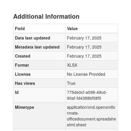
Additional Information
Field
Value
Data last updated
February 17, 2025
Metadata last updated
February 17, 2025
Created
February 17, 2025
Format
XLSX
License
No License Provided
Has views
True
Id
775de0cf-a098-49cd-
90af-fd4388bf58f5
Mimetype
application/vnd.openxmlfo
rmats-
officedocument.spreadshe
etml.sheet