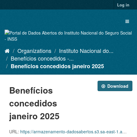
Skip
Log in
to
content
Toggl
naviga
Organizations
Instituto Nacional do...
Benefícios concedidos -...
Benefícios concedidos janeiro 2025
Download
Benefícios
concedidos
janeiro 2025
URL:
https://armazenamento-dadosabertos.s3.sa-east-1.amazonaws.com/PDA_2023_2025/Grupos_de_dados/Benef%C3%ADcios+concedidos/CONCEDIDOS_DADOS_ABERTOS_JANEIRO+2025.xlsx