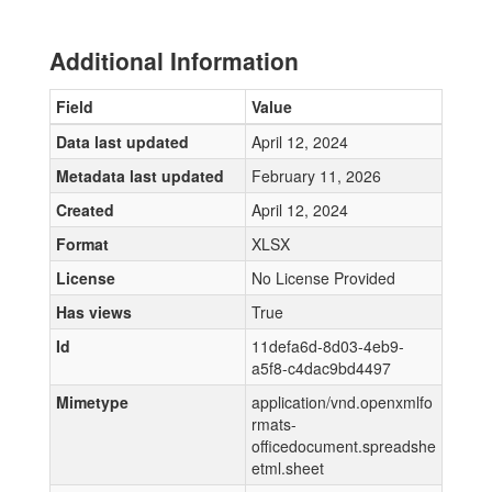
Additional Information
Field
Value
Data last updated
April 12, 2024
Metadata last updated
February 11, 2026
Created
April 12, 2024
Format
XLSX
License
No License Provided
Has views
True
Id
11defa6d-8d03-4eb9-
a5f8-c4dac9bd4497
Mimetype
application/vnd.openxmlfo
rmats-
officedocument.spreadshe
etml.sheet