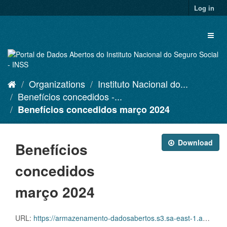
Skip
Log in
to
content
Toggl
naviga
Organizations
Instituto Nacional do...
Benefícios concedidos -...
Benefícios concedidos março 2024
Download
Benefícios
concedidos
março 2024
URL:
https://armazenamento-dadosabertos.s3.sa-east-1.amazonaws.com/PDA_2023_2025/Grupos_de_dados/Benef%C3%ADcios+concedidos/JUN23-ABR24/DADOS+ABERTOS_CONCEDIDOS_MAR%C3%87O+2024.xlsx