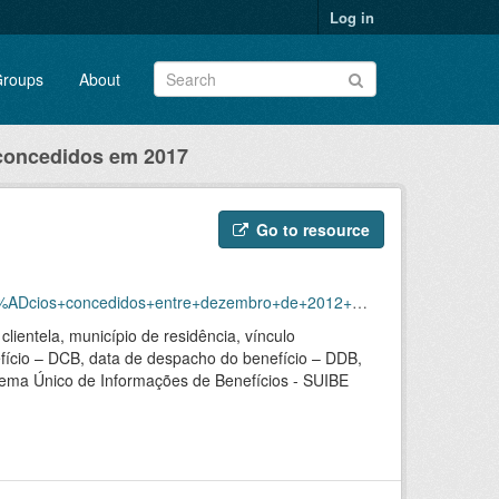
Log in
roups
About
 concedidos em 2017
Go to resource
ezembro+de+2012+a+novembro+de+2018/concedidos_2017.zip
ientela, município de residência, vínculo
efício – DCB, data de despacho do benefício – DDB,
sistema Único de Informações de Benefícios - SUIBE