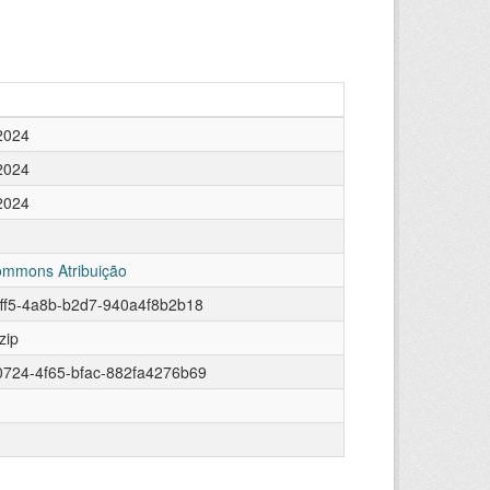
2024
2024
2024
ommons Atribuição
ff5-4a8b-b2d7-940a4f8b2b18
zip
724-4f65-bfac-882fa4276b69