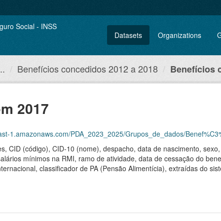
Datasets
Organizations
G
..
Benefícios concedidos 2012 a 2018
Benefícios
em 2017
azonaws.com/PDA_2023_2025/Grupos_de_dados/Benef%C3%ADcios+concedidos+entre+d
 CID (código), CID-10 (nome), despacho, data de nascimento, sexo, cl
 salários mínimos na RMI, ramo de atividade, data de cessação do ben
internacional, classificador de PA (Pensão Alimentícia), extraídas do 