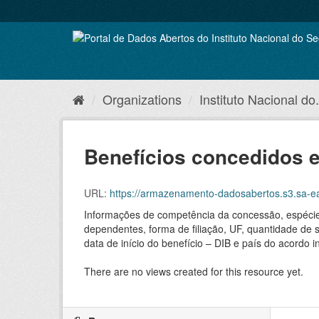
Skip
to
content
Organizations
Instituto Nacional do.
Benefícios concedidos 
URL:
https://armazenamento-dadosabertos.s3.sa-east-1.am
Informações de competência da concessão, espécies,
dependentes, forma de filiação, UF, quantidade de
data de início do benefício – DIB e país do acordo 
There are no views created for this resource yet.