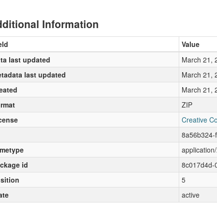
ditional Information
eld
Value
ta last updated
March 21, 
tadata last updated
March 21, 
eated
March 21, 
rmat
ZIP
cense
Creative C
8a56b324-f
metype
application/
ckage id
8c017d4d-0
sition
5
ate
active