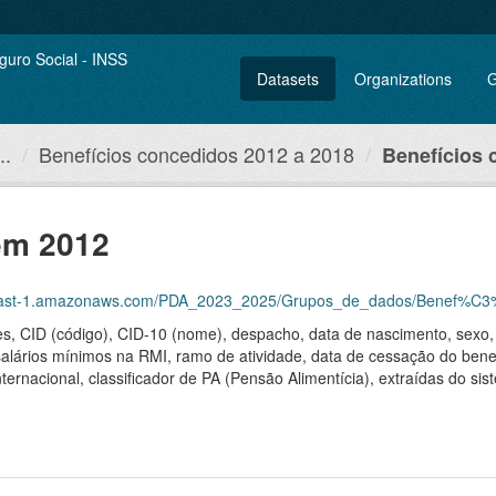
Datasets
Organizations
G
..
Benefícios concedidos 2012 a 2018
Benefícios
em 2012
azonaws.com/PDA_2023_2025/Grupos_de_dados/Benef%C3%ADcios+concedidos+entre+d
 CID (código), CID-10 (nome), despacho, data de nascimento, sexo, cl
 salários mínimos na RMI, ramo de atividade, data de cessação do ben
internacional, classificador de PA (Pensão Alimentícia), extraídas do 