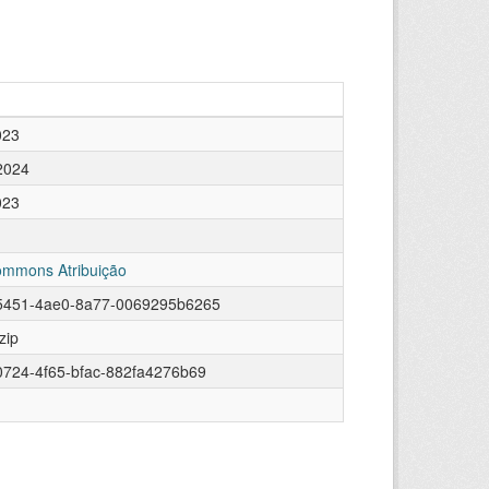
023
2024
023
ommons Atribuição
5451-4ae0-8a77-0069295b6265
zip
724-4f65-bfac-882fa4276b69