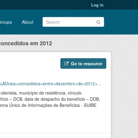
Log in
roups
About
 concedidos em 2012
Go to resource
ezembro+de+2012+a+novembro+de+2018/concedidos_2012.zip
ientela, município de residência, vínculo
efício – DCB, data de despacho do benefício – DDB,
sistema Único de Informações de Benefícios - SUIBE