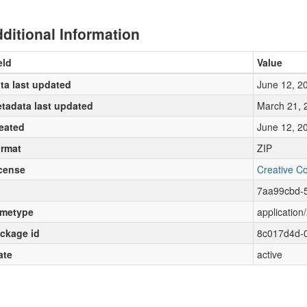
ditional Information
eld
Value
ta last updated
June 12, 2
tadata last updated
March 21, 
eated
June 12, 2
rmat
ZIP
cense
Creative C
7aa99cbd-
metype
application/
ckage id
8c017d4d-0
ate
active