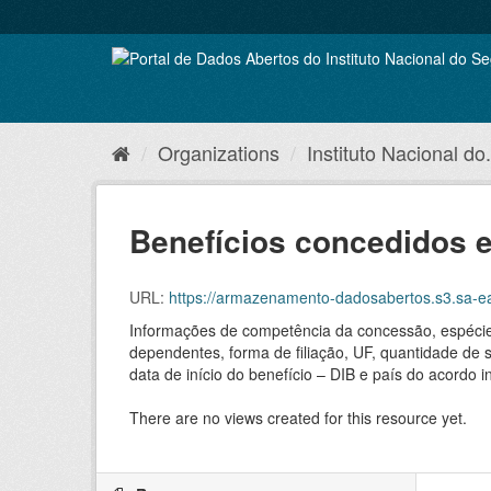
Skip
to
content
Organizations
Instituto Nacional do.
Benefícios concedidos 
URL:
https://armazenamento-dadosabertos.s3.sa-east-1.am
Informações de competência da concessão, espécies,
dependentes, forma de filiação, UF, quantidade de
data de início do benefício – DIB e país do acordo 
There are no views created for this resource yet.