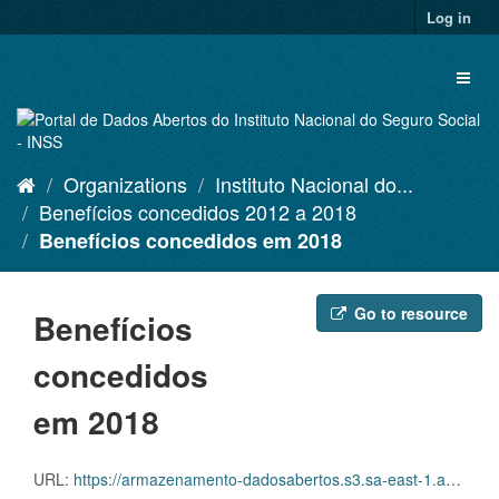
Skip
Log in
to
content
Toggl
naviga
Organizations
Instituto Nacional do...
Benefícios concedidos 2012 a 2018
Benefícios concedidos em 2018
Go to resource
Benefícios
concedidos
em 2018
URL:
https://armazenamento-dadosabertos.s3.sa-east-1.amazonaws.com/PDA_2023_2025/Grupos_de_dados/Benef%C3%ADcios+concedidos+entre+dezembro+de+2012+a+novembro+de+2018/concedidos_2018.zip