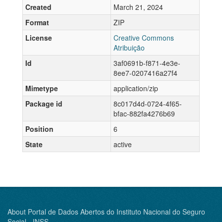
Created
March 21, 2024
Format
ZIP
License
Creative Commons
Atribuição
Id
3af0691b-f871-4e3e-
8ee7-0207416a27f4
Mimetype
application/zip
Package id
8c017d4d-0724-4f65-
bfac-882fa4276b69
Position
6
State
active
About Portal de Dados Abertos do Instituto Nacional do Seguro
Social - INSS